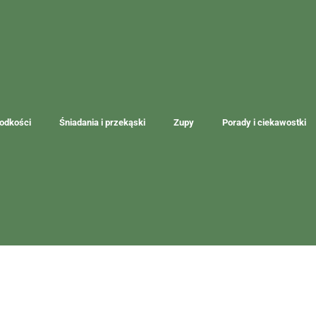
łodkości
Śniadania i przekąski
Zupy
Porady i ciekawostki