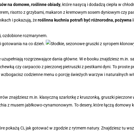
isów na domowe, roślinne obiady
, które nasycą i dodadzą ciepła w chłodn
erem, risotto z grzybami, makaron z kremowym sosem dyniowym czy pas
ikach i pokazują, że
roślinna kuchnia potrafi być różnorodna, pożywna 
re uzupełniają rozgrzewające dania główne. W e-booku znajdziesz m.in. s
hewką czy carpaccio z pieczonej pietruszki z pestkami dyni. To proste pr
im wzbogacisz codzienne menu o porcję świeżych warzyw i naturalnych wit
serów znajdziesz m.in. klasyczną szarlotkę z kruszonką, gruszki pieczone
 chia z musem jabłkowo-cynamonowym. To desery, które łączą domowy 
które pokażą Ci, jak gotować w zgodzie z rytmem natury. Znajdziesz tu ws