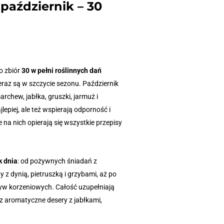
październik – 30
o zbiór
30 w pełni roślinnych dań
raz są w szczycie sezonu. Październik
archew, jabłka, gruszki, jarmuż i
jlepiej, ale też wspierają odporność i
e na nich opierają się wszystkie przepisy
k dnia
: od pożywnych śniadań z
 z dynią, pietruszką i grzybami, aż po
zyw korzeniowych. Całość uzupełniają
az aromatyczne desery z jabłkami,