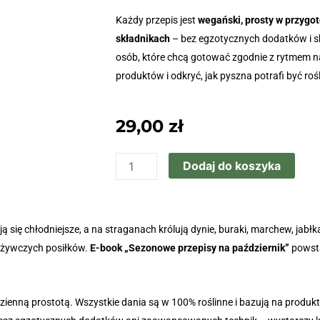
Każdy przepis jest
wegański, prosty w przygot
składnikach
– bez egzotycznych dodatków i s
osób, które chcą gotować zgodnie z rytmem na
produktów i odkryć, jak pyszna potrafi być rośl
29,00
zł
ilość
Dodaj do koszyka
Przepisy
sezonowe
na
 się chłodniejsze, a na straganach królują dynie, buraki, marchew, jabłka
październik
dżywczych posiłków.
E-book „Sezonowe przepisy na październik”
powsta
-
30
roślinnych
odzienną prostotą. Wszystkie dania są w 100% roślinne i bazują na produ
inspiracji