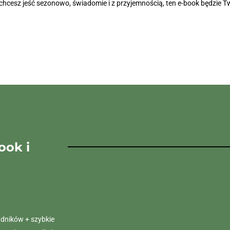
śli chcesz jeść sezonowo, świadomie i z przyjemnością, ten e-book będz
ook i
adników + szybkie