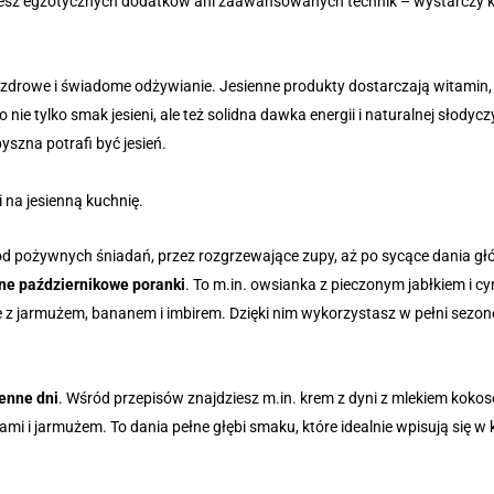
esz egzotycznych dodatków ani zaawansowanych technik – wystarczy ki
a zdrowe i świadome odżywianie. Jesienne produkty dostarczają witamin, 
o nie tylko smak jesieni, ale też solidna dawka energii i naturalnej słod
pyszna potrafi być jesień.
d pożywnych śniadań, przez rozgrzewające zupy, aż po sycące dania głów
dne październikowe poranki
. To m.in. owsianka z pieczonym jabłkiem i c
e z jarmużem, bananem i imbirem. Dzięki nim wykorzystasz w pełni sezo
ienne dni
. Wśród przepisów znajdziesz m.in. krem z dyni z mlekiem kokos
i jarmużem. To dania pełne głębi smaku, które idealnie wpisują się w k