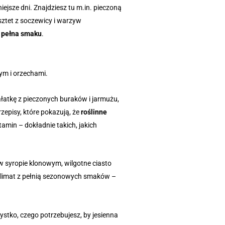
iejsze dni. Znajdziesz tu m.in. pieczoną
ztet z soczewicy i warzyw
i pełna smaku
.
ałatkę z pieczonych buraków i jarmużu,
zepisy, które pokazują, że
roślinne
amin – dokładnie takich, jakich
 w syropie klonowym, wilgotne ciasto
klimat z pełnią sezonowych smaków –
zystko, czego potrzebujesz, by jesienna