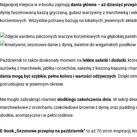
Najwięcej miejsca w e-booku zajmują
dania główne – aż dziesięć przep
dynię faszerowaną kaszą gryczaną, gulasz warzywny z marchewką i sel
korzeniowych. Wszystkie potrawy bazują na lokalnych, jesiennych składn
Październik to także doskonały moment na
lekkie sałatki i dodatki
, któ
surówkę z marchewki, jabłka i orzechów, sałatkę z kiszoną kapustą i marc
dania mogą być szybkie, pełne koloru i wartości odżywczych
. Dzięki n
potrzebujesz w jesiennym okresie.
Nie mogło zabraknąć również
słodkiego zakończenia dnia
. W sekcji de
marchewkowe z orzechami, czekoladowe brownie z dynią oraz pudding
słodkie, aromatyczne i w pełni roślinne.
E-book „Sezonowe przepisy na październik”
to aż 70 stron inspiracji, 