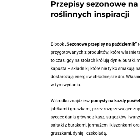
Przepisy sezonowe na 
roślinnych inspiracji
E-book „
Sezonowe przepisy na październik”
t
przygotowanych z produktów, które właśnie te
to czas, gdy na stołach królują dynie, buraki, m
kapusta – składniki, które nie tylko smakują na
dostarczają energii w chłodniejsze dni. Właśni
w tym wydaniu.
W środku znajdziesz
pomysły na każdy posiłe
jabłkami i gruszkami, przez rozgrzewające zupy
sycące dania główne z kasz, strączków i war
sałatki z burakami, jarmużem i kiszonkami or
gruszkami, dynią i czekoladą.