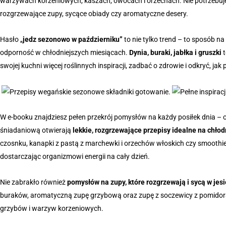
warzywach korzeniowych, kaszach, owocach i orzechach. Nie potrzebuj
rozgrzewające zupy, sycące obiady czy aromatyczne desery.
Hasło „
jedz sezonowo w październiku”
to nie tylko trend – to sposób n
odporność w chłodniejszych miesiącach.
Dynia, buraki, jabłka i gruszki
t
swojej kuchni więcej roślinnych inspiracji, zadbać o zdrowie i odkryć, jak 
W e-booku znajdziesz pełen przekrój pomysłów na każdy posiłek dnia – o
śniadaniową otwierają
lekkie, rozgrzewające przepisy idealne na chło
czosnku, kanapki z pastą z marchewki i orzechów włoskich czy smoothi
dostarczając organizmowi energii na cały dzień.
Nie zabrakło również
pomysłów na zupy, które rozgrzewają i sycą w jes
buraków, aromatyczną zupę grzybową oraz zupę z soczewicy z pomidorami 
grzybów i warzyw korzeniowych.