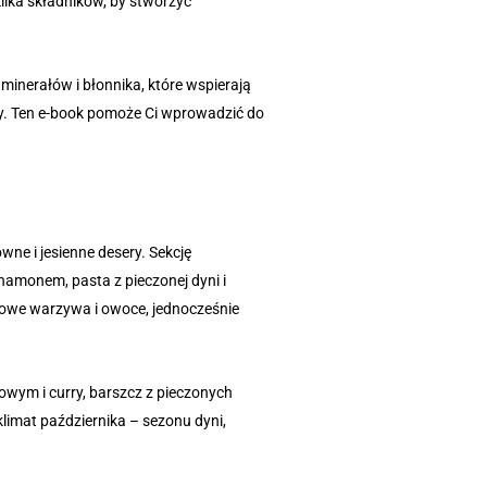
lka składników, by stworzyć
minerałów i błonnika, które wspierają
yczy. Ten e-book pomoże Ci wprowadzić do
ne i jesienne desery. Sekcję
ynamonem, pasta z pieczonej dyni i
nowe warzywa i owoce, jednocześnie
owym i curry, barszcz z pieczonych
limat października – sezonu dyni,