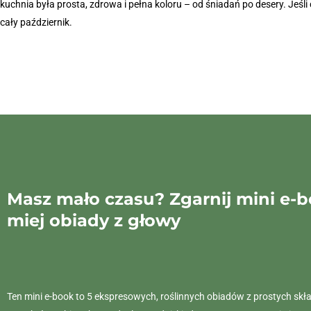
kuchnia była prosta, zdrowa i pełna koloru – od śniadań po desery. Je
cały październik.
Masz mało czasu? Zgarnij mini e-b
miej obiady z głowy
Ten mini e-book to 5 ekspresowych, roślinnych obiadów z prostych skł