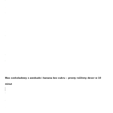
Mus czekoladowy z awokado i banana bez cukru – prosty roślinny deser w 10
minut