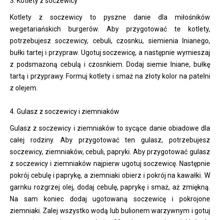
3. Kotlety z soczewicy
Kotlety z soczewicy to pyszne danie dla miłośników
wegetariańskich burgerów. Aby przygotować te kotlety,
potrzebujesz soczewicy, cebuli, czosnku, siemienia lnianego,
bułki tartej i przypraw. Ugotuj soczewicę, a następnie wymieszaj
z podsmażoną cebulą i czosnkiem. Dodaj siemie lniane, bułkę
tartą i przyprawy. Formuj kotlety i smaż na złoty kolor na patelni
z olejem.
4. Gulasz z soczewicy i ziemniaków
Gulasz z soczewicy i ziemniaków to sycące danie obiadowe dla
całej rodziny. Aby przygotować ten gulasz, potrzebujesz
soczewicy, ziemniaków, cebuli, papryki. Aby przygotować gulasz
z soczewicy i ziemniaków najpierw ugotuj soczewicę. Następnie
pokrój cebulę i paprykę, a ziemniaki obierz i pokrój na kawałki. W
garnku rozgrzej olej, dodaj cebulę, paprykę i smaż, aż zmiękną.
Na sam koniec dodaj ugotowaną soczewicę i pokrojone
ziemniaki. Zalej wszystko wodą lub bulionem warzywnym i gotuj