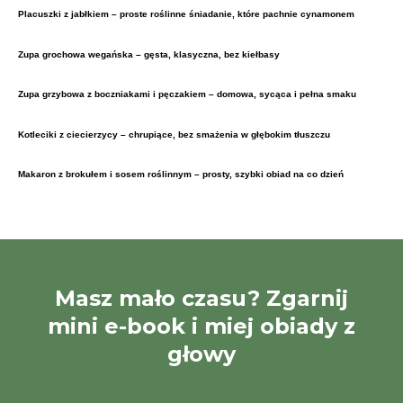
Placuszki z jabłkiem – proste roślinne śniadanie, które pachnie cynamonem
Zupa grochowa wegańska – gęsta, klasyczna, bez kiełbasy
Zupa grzybowa z boczniakami i pęczakiem – domowa, sycąca i pełna smaku
Kotleciki z ciecierzycy – chrupiące, bez smażenia w głębokim tłuszczu
Makaron z brokułem i sosem roślinnym – prosty, szybki obiad na co dzień
Masz mało czasu? Zgarnij
mini e-book i miej obiady z
głowy