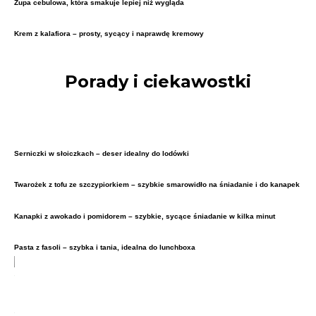
Zupa cebulowa, która smakuje lepiej niż wygląda
Krem z kalafiora – prosty, sycący i naprawdę kremowy
Porady i ciekawostki
Serniczki w słoiczkach – deser idealny do lodówki
Twarożek z tofu ze szczypiorkiem – szybkie smarowidło na śniadanie i do kanapek
Kanapki z awokado i pomidorem – szybkie, sycące śniadanie w kilka minut
Pasta z fasoli – szybka i tania, idealna do lunchboxa