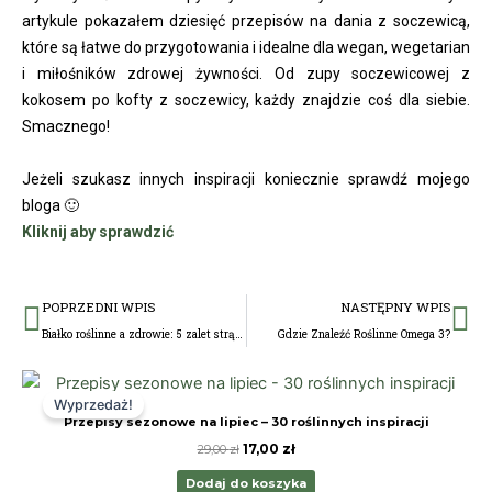
artykule pokazałem dziesięć przepisów na dania z soczewicą,
które są łatwe do przygotowania i idealne dla wegan, wegetarian
i miłośników zdrowej żywności. Od zupy soczewicowej z
kokosem po kofty z soczewicy, każdy znajdzie coś dla siebie.
Smacznego!
Jeżeli szukasz innych inspiracji koniecznie sprawdź mojego
bloga 🙂
Kliknij aby sprawdzić
Prev
Na
POPRZEDNI WPIS
NASTĘPNY WPIS
Białko roślinne a zdrowie: 5 zalet strączków
Gdzie Znaleźć Roślinne Omega 3?
Pierwotna
Aktualna
cena
cena
Wyprzedaż!
wynosiła:
wynosi:
Przepisy sezonowe na lipiec – 30 roślinnych inspiracji
29,00 zł.
17,00 zł.
17,00
zł
29,00
zł
Dodaj do koszyka