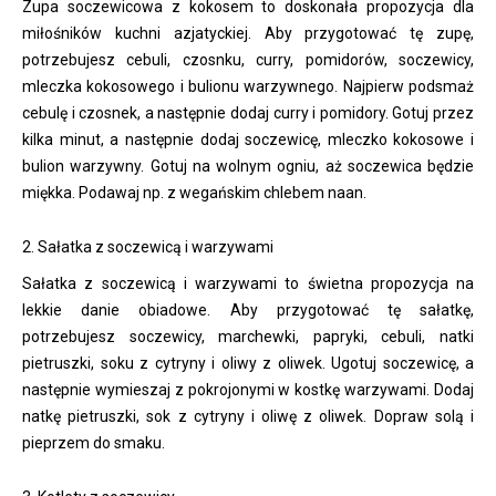
Zupa soczewicowa z kokosem to doskonała propozycja dla
miłośników kuchni azjatyckiej. Aby przygotować tę zupę,
potrzebujesz cebuli, czosnku, curry, pomidorów, soczewicy,
mleczka kokosowego i bulionu warzywnego. Najpierw podsmaż
cebulę i czosnek, a następnie dodaj curry i pomidory. Gotuj przez
kilka minut, a następnie dodaj soczewicę, mleczko kokosowe i
bulion warzywny. Gotuj na wolnym ogniu, aż soczewica będzie
miękka. Podawaj np. z wegańskim chlebem naan.
2. Sałatka z soczewicą i warzywami
Sałatka z soczewicą i warzywami to świetna propozycja na
lekkie danie obiadowe. Aby przygotować tę sałatkę,
potrzebujesz soczewicy, marchewki, papryki, cebuli, natki
pietruszki, soku z cytryny i oliwy z oliwek. Ugotuj soczewicę, a
następnie wymieszaj z pokrojonymi w kostkę warzywami. Dodaj
natkę pietruszki, sok z cytryny i oliwę z oliwek. Dopraw solą i
pieprzem do smaku.