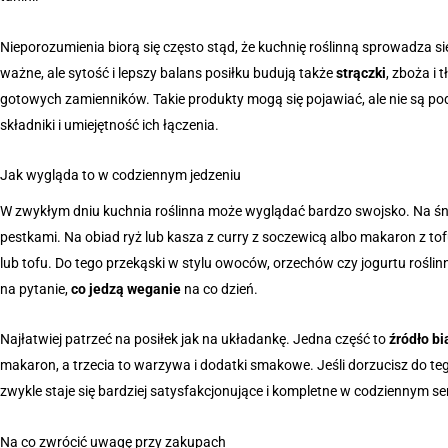
Nieporozumienia biorą się często stąd, że kuchnię roślinną sprowadza s
ważne, ale sytość i lepszy balans posiłku budują także
strączki
, zboża i
gotowych zamienników. Takie produkty mogą się pojawiać, ale nie są pod
składniki i umiejętność ich łączenia.
Jak wygląda to w codziennym jedzeniu
W zwykłym dniu kuchnia roślinna może wyglądać bardzo swojsko. Na ś
pestkami. Na obiad ryż lub kasza z curry z soczewicą albo makaron z to
lub tofu. Do tego przekąski w stylu owoców, orzechów czy jogurtu rośli
na pytanie,
co jedzą weganie
na co dzień.
Najłatwiej patrzeć na posiłek jak na układankę. Jedna część to
źródło bi
makaron, a trzecia to warzywa i dodatki smakowe. Jeśli dorzucisz do tego
zwykle staje się bardziej satysfakcjonujące i kompletne w codziennym se
Na co zwrócić uwagę przy zakupach