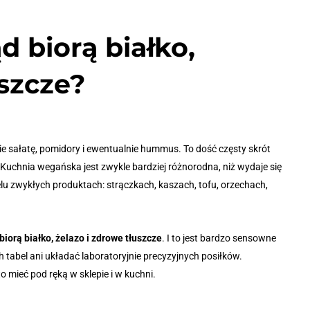
d biorą białko,
uszcze?
ie sałatę, pomidory i ewentualnie hummus. To dość częsty skrót
Kuchnia wegańska jest zwykle bardziej różnorodna, niż wydaje się
ielu zwykłych produktach: strączkach, kaszach, tofu, orzechach,
biorą białko, żelazo i zdrowe tłuszcze
. I to jest bardzo sensowne
 tabel ani układać laboratoryjnie precyzyjnych posiłków.
o mieć pod ręką w sklepie i w kuchni.