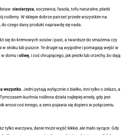
odstaw:
ciecierzyca
, soczewica, fasola, tofu naturalne, płatki
apój roślinny. W sklepie dobrze patrzeć przede wszystkim na
ć, do czego dany produkt naprawdę się nada.
dzi się do kremowych sosów i past, a twardsze do smażenia czy
 w słoiku lub puszce. Te drugie są wygodne i pomagają wejść w
ć w domu i
oliwę
, i coś chrupiącego, jak pestki lub orzechy, bo dają
na wszystko
. Jedni pytają wyłącznie o białko, inni tylko o żelazo, a
Tymczasem kuchnia roślinna działa najlepiej wtedy, gdy jest
nik wnosi coś innego, a sens pojawia się dopiero w połączeniu
z tylko warzywa, danie może wyjść lekkie, ale mało sycące. Gdy