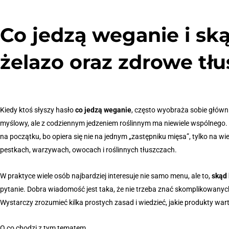
Co jedzą weganie i ską
żelazo oraz zdrowe tł
Kiedy ktoś słyszy hasło
co jedzą weganie
, często wyobraża sobie główn
myślowy, ale z codziennym jedzeniem roślinnym ma niewiele wspólnego. 
na początku, bo opiera się nie na jednym „zastępniku mięsa”, tylko na w
pestkach, warzywach, owocach i roślinnych tłuszczach.
W praktyce wiele osób najbardziej interesuje nie samo menu, ale to,
skąd 
pytanie. Dobra wiadomość jest taka, że nie trzeba znać skomplikowanych
Wystarczy zrozumieć kilka prostych zasad i wiedzieć, jakie produkty wart
O co chodzi z tym tematem