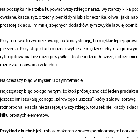
Na początku nie trzeba kupować wszystkiego naraz. Wystarczy kilka p
owsiane, kasza, ryż, orzechy, pestki dyni lub słonecznika, oliwa i jakiś n
prostotę składu. Im mniej zbędnych dodatków, tym zwykle łatwiej oceni
Przy tofu warto zwrócić uwagę na konsystencję, bo miękkie lepiej spraw
pieczenia. Przy strączkach możesz wybierać między suchymi a gotowymi
rytm gotowania bez dużego wysiłku. Jeśli chodzi o tłuszcze, dobrze mie
różne zastosowania w kuchni.
Najczęstszy błąd w myśleniu o tym temacie
Najczęstszy błąd polega na tym, że ktoś próbuje znaleźć
jeden produkt 
jeszcze inni szukają jednego „zdrowego tłuszczu”, który załatwi sprawę. 
różnorodna. Fasola nie zastępuje wszystkiego, tofu też nie. Każdy skład
kilku prostych elementów.
Przykład z kuchni:
jeśli robisz makaron z sosem pomidorowym i dorzucas