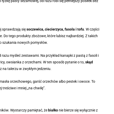
łyżkę pasty sezamowej, od razu robi się pełniejszy posiłek bez
ej sprawdzają się
soczewica, ciecierzyca, fasola i tofu
. W części
ne. Do tego produkty zbożowe, które lubisz najbardziej. Z takich
łego szukania nowych pomysłów.
 razu myśleć zestawami. Na przykład kanapki z pastą z fasoli i
icy, owsianka z orzechami. W ten sposób pytanie o to,
skąd
sz na talerzu w zwykłym jedzeniu.
 masła orzechowego, garść orzechów albo pestek i owoce. To
 treściwe i mniej „na chwilę”.
dników. Wystarczy pamiętać, że
białko
nie bierze się wyłącznie z