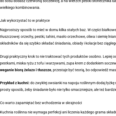
do sosu dodasz czerwoną soczewicę, a na wierzch pestki słonecznika lub 
wielkiego kombinowania.
Jak wykorzystać to w praktyce
Najprostszy sposób to mieć w domu kilka stałych baz. W części białkow
tłuszczowej: orzechy, pestki, tahini, masło orzechowe, oliwa i siemię lnia
składników da się szybko składać śniadania, obiady i kolacje bez ciąg
Drugi praktyczny krok to nie traktować tych produktów osobno. Lepiej od
pestkami, miska ryżu z tofu i warzywami, zupa krem z dodatkiem soczew
weganie biorą żelazo i tłuszcze
, przestaje być teorią, bo odpowiedź ma
Przykład z kuchni:
do zwykłej owsianki na napoju roślinnym dodaj łyżkę
prosty sposób, żeby śniadanie było nie tylko smaczniejsze, ale też bardziej
Co warto zapamiętać bez wchodzenia w skrajności
Kuchnia roślinna nie wymaga perfekcji ani liczenia każdego grama skła