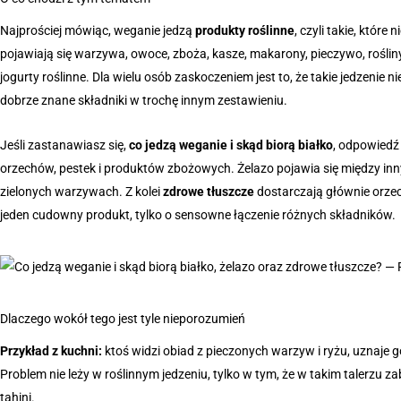
Najprościej mówiąc, weganie jedzą
produkty roślinne
, czyli takie, któr
pojawiają się warzywa, owoce, zboża, kasze, makarony, pieczywo, rośliny
jogurty roślinne. Dla wielu osób zaskoczeniem jest to, że takie jedzenie n
dobrze znane składniki w trochę innym zestawieniu.
Jeśli zastanawiasz się,
co jedzą weganie i skąd biorą białko
, odpowiedź 
orzechów, pestek i produktów zbożowych. Żelazo pojawia się między inn
zielonych warzywach. Z kolei
zdrowe tłuszcze
dostarczają głównie orzech
jeden cudowny produkt, tylko o sensowne łączenie różnych składników.
Dlaczego wokół tego jest tyle nieporozumień
Przykład z kuchni:
ktoś widzi obiad z pieczonych warzyw i ryżu, uznaje g
Problem nie leży w roślinnym jedzeniu, tylko w tym, że w takim talerzu z
tahini.