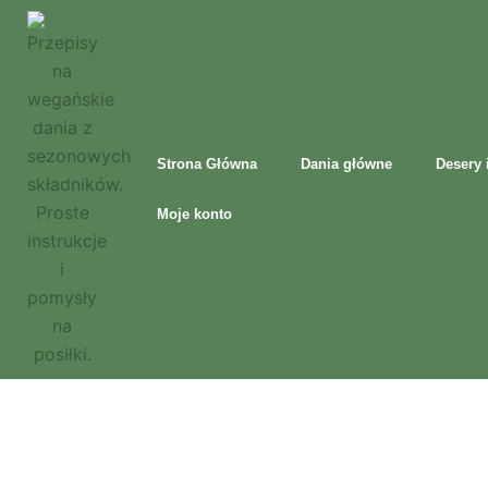
Przejdź
do
treści
Strona Główna
Dania główne
Desery 
Moje konto