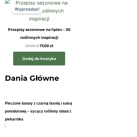
Pierwotna
Aktualna
cena
cena
Wyprzedaż!
wynosiła:
wynosi:
29,00 zł.
17,00 zł.
Przepisy sezonowe na lipiec – 30
roślinnych inspiracji
29,00
zł
17,00
zł
Dodaj do koszyka
Dania Główne
Pieczone bataty z czarną fasolą i salsą
pomidorową – sycący roślinny obiad z
piekarnika