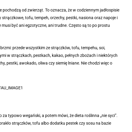
e nie pochodzą od zwierząt. To oznacza, że w codziennym jadłospisie
 strączkowe, tofu, tempeh, orzechy, pestki, nasiona oraz napoje i
ie musi być ani egzotyczne, ani trudne. Często są to po prostu
brzmi: przede wszystkim ze strączków, tofu, tempehu, soi,
ymi w strączkach, pestkach, kakao, pełnych zbożach i niektórych
y, pestki, awokado, oliwa czy siemię lniane. Nie chodzi więc o
o za typowo wegański, a potem mówi, że dieta roślinna „nie syci”.
abrakło strączków, tofu albo dodatku pestek czy sosu na bazie