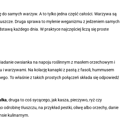
ię do samych warzyw. A to tylko jedna część całości. Warzywa są
 tłuszcze. Druga sprawa to mylenie weganizmu z jedzeniem samych
stawą każdego dnia. W praktyce najczęściej liczą się proste
niadanie owsianka na napoju roślinnym z masłem orzechowym i
fu i warzywami. Na kolację kanapki z pastą z fasoli, hummusem
nnego. To właśnie z takich prostych połączeń składa się odpowiedź
ałka
, druga to coś sycącego, jak kasza, pieczywo, ryż czy
 odrobinę tłuszczu, na przykład pestki, oliwę albo orzechy, danie
nsie kulinarnym.