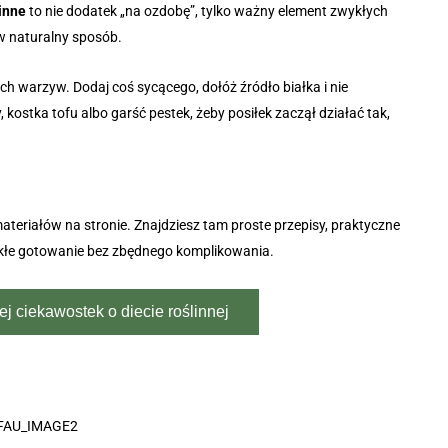
linne
to nie dodatek „na ozdobę”, tylko ważny element zwykłych
 w naturalny sposób.
ch warzyw. Dodaj coś sycącego, dołóż źródło białka i nie
ostka tofu albo garść pestek, żeby posiłek zaczął działać tak,
 materiałów na stronie. Znajdziesz tam proste przepisy, praktyczne
wykłe gotowanie bez zbędnego komplikowania.
j ciekawostek o diecie roślinnej