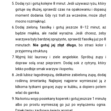
Dodaj ryż i gotuj kolejne 8 minut. Jeśli używasz ryżu, który
gotuje się dłużej, sprawdź czas na opakowaniu i dopasuj
moment dodania. Gdy ryż trafi za wcześnie, może zbyt
mocno rozmięknąć.
Dodaj zieloną fasolkę i gotuj jeszcze 8–12 minut, aż
będzie miękka, ale nadal wyraźna. Jeśli chcesz, żeby
warzywa były bardziej sprężyste, sprawdź fasolkę już po 8
minutach.
Nie gotuj jej zbyt długo
, bo straci kolor i
przyjemną strukturę.
Wyjmij liść laurowy i ziele angielskie. Spróbuj zupy i
dopraw solą oraz pieprzem. Dodaj sok z cytryny, który
lekko podbije smak warzyw i koperku.
Jeśli lubisz łagodniejszą, delikatnie zabieloną zupę, dodaj
roślinną śmietankę. Najlepiej najpierw wymieszać ją z
kilkoma łyżkami gorącej zupy w kubku, a dopiero potem
wlać do garnka.
Na końcu wsyp posiekany koperek i gotuj jeszcze 1 minutę
albo po prostu wymieszaj go już po wyłączeniu ognia.
Dzięki temu zachowa świeży aromat.