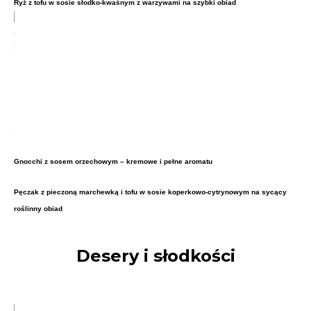
Ryż z tofu w sosie słodko-kwaśnym z warzywami na szybki obiad
Gnocchi z sosem orzechowym – kremowe i pełne aromatu
Pęczak z pieczoną marchewką i tofu w sosie koperkowo-cytrynowym na sycący
roślinny obiad
Desery i słodkości