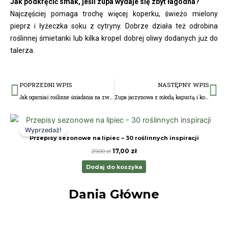
Jak podkręcić smak, jeśli zupa wydaje się zbyt łagodna?
Najczęściej pomaga trochę więcej koperku, świeżo mielony
pieprz i łyżeczka soku z cytryny. Dobrze działa też odrobina
roślinnej śmietanki lub kilka kropel dobrej oliwy dodanych już do
talerza.
Prev
Na
POPRZEDNI WPIS
NASTĘPNY WPIS
Jak ogarniać roślinne śniadania na zwykły dzień, żeby były szybkie i sycące?
Zupa jarzynowa z młodą kapustą i koperkiem – lekka, domowa i pełna warzyw
Pierwotna
Aktualna
cena
cena
Wyprzedaż!
wynosiła:
wynosi:
Przepisy sezonowe na lipiec – 30 roślinnych inspiracji
29,00 zł.
17,00 zł.
17,00
zł
29,00
zł
Dodaj do koszyka
Dania Główne