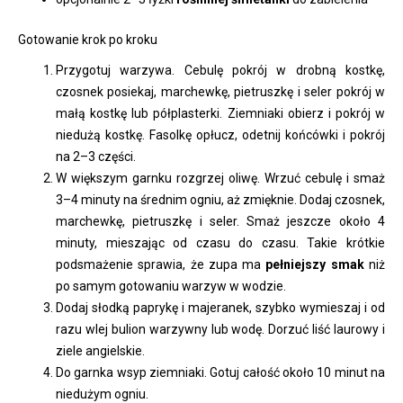
Gotowanie krok po kroku
Przygotuj warzywa. Cebulę pokrój w drobną kostkę,
czosnek posiekaj, marchewkę, pietruszkę i seler pokrój w
małą kostkę lub półplasterki. Ziemniaki obierz i pokrój w
niedużą kostkę. Fasolkę opłucz, odetnij końcówki i pokrój
na 2–3 części.
W większym garnku rozgrzej oliwę. Wrzuć cebulę i smaż
3–4 minuty na średnim ogniu, aż zmięknie. Dodaj czosnek,
marchewkę, pietruszkę i seler. Smaż jeszcze około 4
minuty, mieszając od czasu do czasu. Takie krótkie
podsmażenie sprawia, że zupa ma
pełniejszy smak
niż
po samym gotowaniu warzyw w wodzie.
Dodaj słodką paprykę i majeranek, szybko wymieszaj i od
razu wlej bulion warzywny lub wodę. Dorzuć liść laurowy i
ziele angielskie.
Do garnka wsyp ziemniaki. Gotuj całość około 10 minut na
niedużym ogniu.