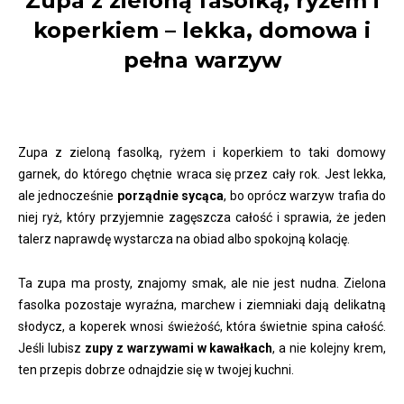
Zupa z zieloną fasolką, ryżem i
koperkiem – lekka, domowa i
pełna warzyw
Zupa z zieloną fasolką, ryżem i koperkiem to taki domowy
garnek, do którego chętnie wraca się przez cały rok. Jest lekka,
ale jednocześnie
porządnie sycąca
, bo oprócz warzyw trafia do
niej ryż, który przyjemnie zagęszcza całość i sprawia, że jeden
talerz naprawdę wystarcza na obiad albo spokojną kolację.
Ta zupa ma prosty, znajomy smak, ale nie jest nudna. Zielona
fasolka pozostaje wyraźna, marchew i ziemniaki dają delikatną
słodycz, a koperek wnosi świeżość, która świetnie spina całość.
Jeśli lubisz
zupy z warzywami w kawałkach
, a nie kolejny krem,
ten przepis dobrze odnajdzie się w twojej kuchni.