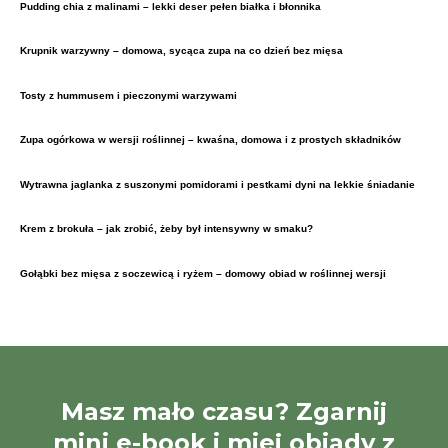
Pudding chia z malinami – lekki deser pełen białka i błonnika
Krupnik warzywny – domowa, sycąca zupa na co dzień bez mięsa
Tosty z hummusem i pieczonymi warzywami
Zupa ogórkowa w wersji roślinnej – kwaśna, domowa i z prostych składników
Wytrawna jaglanka z suszonymi pomidorami i pestkami dyni na lekkie śniadanie
Krem z brokuła – jak zrobić, żeby był intensywny w smaku?
Gołąbki bez mięsa z soczewicą i ryżem – domowy obiad w roślinnej wersji
Masz mało czasu? Zgarnij
mini e-book i miej obiady z