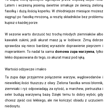
Latem i wczesną jesienią świetnie smakuje ze świeżą zieloną
fasolką i dużą ilością koperku. W chłodniejsze miesiące możesz
sięgnąć po fasolkę mrożoną, a resztę składników bez problemu
kupisz o każdej porze.
W sezonie warto dorzucić też trochę młodych ziemniaków albo
kawałek cukinii, jeśli akurat masz ją w lodówce. Zimą dobrze
sprawdza się nieco bardziej wyraziste doprawienie pieprzem i
majerankiem. To nadal ta sama
domowa zupa warzywna
, tylko
lekko dopasowana do tego, co akurat masz pod ręką.
Wartości odżywcze i makro
Ta zupa daje przyjemne połączenie warzyw, węglowodanów i
niewielkiej ilości tłuszczu z oliwy. Zielona fasolka wnosi błonnik,
ziemniaki i ryż odpowiadają za sytość, a marchew, pietruszka i
seler budują warzywną bazę. Dzięki temu to dobry wybór, gdy
chcesz zjeść coś lekkiego, ale nie kończyć obiadu z uczuciem
niedosytu.