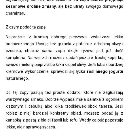
sezonowe drobne zmiany
, ale bez utraty swojego domowego
charakteru.
Z czym podać tę zupę
Najprościej z kromką dobrego pieczywa, zwłaszcza lekko
podpieczonego. Pasują też grzanki z patelni z odrobiną oliwy i
czosnku, chociaż sama zupa dzięki ryżowi jest już dość
kompletna. Na wierzch możesz dodać jeszcze trochę koperku,
świeżo mielony pieprz albo kilka kropel oliwy. Jeśli lubisz bardziej
kremowe wykończenie, sprawdzi się łyżka
roślinnego jogurtu
naturalnego.
Do tej zupy pasują też proste dodatki, które nie zagłuszają
warzywnego smaku. Dobrze wypada mała sałatka z ogórkiem
kiszonym i cebulką albo kilka rzodkiewek obok talerza. Jeśli
robisz z niej bardziej konkretny obiad, możesz podać ją z
kanapką z pastą z białej fasoli lub tofu. Wtedy całość pozostaje
lekka, ale naprawdę sycąca.