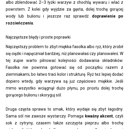
albo zblendować 2–3 łyżki warzyw z chochlą wywaru i wlać z
powrotem. Z kolei gdy wyjdzie za gęsta, dolej trochę gorącej
wody lub bulionu i jeszcze raz sprawdź
doprawienie po
rozcieńczeniu
.
Najczęstsze błędy i proste poprawki
Najczęstszy problem to zbyt miękka fasolka albo ryż, który zrobił
się ciężki i napęczniał bardziej, niż planowałaś czy planowałeś. W
tej zupie warto pilnować kolejności dodawania składników.
Fasolka nie powinna gotować się od początku razem z
ziemniakami, bo łatwo traci kolor i strukturę. Ryż też lepiej dodać
dopiero wtedy, gdy warzywa są już częściowo miękkie. Jeśli
mimo wszystko wciągnął dużo płynu, po prostu dolej trochę
gorącego bulionu i skoryguj sól.
Druga częsta sprawa to smak, który wydaje się zbyt łagodny.
Sama sól nie zawsze wystarczy. Pomaga
kwaśny akcent
, czyli
sok z cytryny, czasem także szczypta pieprzu albo trochę