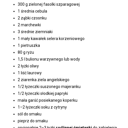
300 g zielonej fasolki szparagowej
1 średnia cebula
2 ząbki czosnku
2 marchewki
3 średnie ziemniaki
1 mały kawałek selera korzeniowego
1 pietruszka
80 g ryżu
1,5 l bulionu warzywnego lub wody
2 łyżki oliwy
1 liść laurowy
2 ziarenka ziela angielskiego
1/2 łyżeczki suszonego majeranku
1/2 łyżeczki słodkiej papryki
mała garść posiekanego koperku
1–2 łyżeczki soku z cytryny
sól do smaku
pieprz do smaku
opcjonalnie 2–3 łyżki
roślinnej śmietanki
do zabielenia