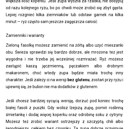
większa ilość koperku. Jeśli zupa wyszła za rzadka, nie dosypuj
od razu kolejnego ryżu, bo po chwili może zrobić się zbyt gęsta.
Lepiej rozgnieć kilka ziemniaków lub odstaw garnek na kilka
minut — ryż często sam jeszcze zagęszcza całość.
Zamienniki i warianty
Zieloną fasolkę możesz zamienić na żółtą albo użyć mieszanki
obu. Świeża sprawdzi się bardzo dobrze, ale mrożona też jest
wygodna i nie trzeba jej wcześniej rozmrażać. Ryż możesz
zastąpić kaszą jęczmienną, pęczakiem albo drobnym
makaronem, choć wtedy zupa będzie miała trochę inny
charakter. Jeśli zależy ci na wersji
bez glutenu
, zostań przy ryżu i
upewnij się, że bulion nie ma dodatków z glutenem.
Jeśli chcesz bardziej sycącą wersję, dorzuć pod koniec trochę
białej fasoli z puszki. Gdy wolisz lżejszą zupę, pomiń roślinną
śmietankę i dodaj więcej koperku oraz odrobinę soku z cytryny.
Możesz też zrobić wariant ostrzejszy z szczyptą chili albo
łagodniejszy, całkiem bez czosnku. Ta zupa dobrze przyjmuje