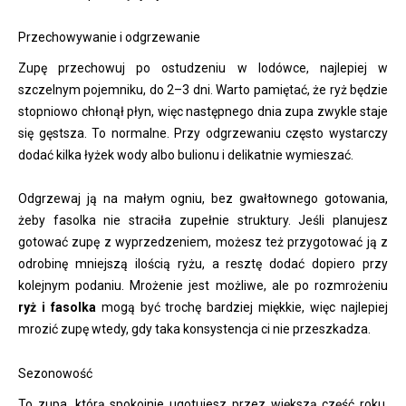
Przechowywanie i odgrzewanie
Zupę przechowuj po ostudzeniu w lodówce, najlepiej w
szczelnym pojemniku, do 2–3 dni. Warto pamiętać, że ryż będzie
stopniowo chłonął płyn, więc następnego dnia zupa zwykle staje
się gęstsza. To normalne. Przy odgrzewaniu często wystarczy
dodać kilka łyżek wody albo bulionu i delikatnie wymieszać.
Odgrzewaj ją na małym ogniu, bez gwałtownego gotowania,
żeby fasolka nie straciła zupełnie struktury. Jeśli planujesz
gotować zupę z wyprzedzeniem, możesz też przygotować ją z
odrobinę mniejszą ilością ryżu, a resztę dodać dopiero przy
kolejnym podaniu. Mrożenie jest możliwe, ale po rozmrożeniu
ryż i fasolka
mogą być trochę bardziej miękkie, więc najlepiej
mrozić zupę wtedy, gdy taka konsystencja ci nie przeszkadza.
Sezonowość
To zupa, którą spokojnie ugotujesz przez większą część roku.