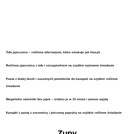
Tofu jajecznica – roślinna alternatywa, która smakuje jak klasyk
Roślinna jajecznica z tofu i szczypiorkiem na szybkie wytrawne śniadanie
Pasta z białej fasoli i suszonych pomidorów do kanapek na szybkie roślinne
śniadanie
Wegańskie naleśniki bez jajek – zrobisz je w 10 minut i zawsze wyjdą
Kanapki z pastą z soczewicy i pieczoną papryką na szybkie roślinne śniadanie
Zupy