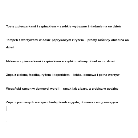
Tosty z pieczarkami i szpinakiem – szybkie wytrawne śniadanie na co dzień
Tempeh z warzywami w sosie paprykowym z ryżem – prosty roślinny obiad na co
dzień
Makaron z pieczarkami i szpinakiem – szybki roślinny obiad na co dzień
Zupa z zieloną fasolką, ryżem i koperkiem – lekka, domowa i pełna warzyw
Wegański ramen w domowej wersji – smak jak z baru, a zrobisz w godzinę
Zupa z pieczonych warzyw i białej fasoli – gęsta, domowa i rozgrzewająca