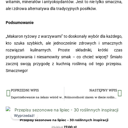
witamin, minerałów i antyoksydantów. Jest to nie tylko smaczna,
ale i zdrowa alternatywa dla tradycyjnych posiłków.
Podsumowanie
„Makaron ryżowy z warzywami” to doskonały wybór dla każdego,
kto szuka szybkich, ale jednocześnie zdrowych i smacznych
rozwiązań kulinarnych. Proste składniki, krótki czas
przygotowania i niesamowity smak – co chcieć więcej? Śmiało
zacznij swoją przygodę z kuchnią roślinną od tego przepisu.
Smacznego!
Prev
Na
POPRZEDNI WPIS
NASTĘPNY WPIS
Zapotrzebowanie na żelazo wśród wegan – jak zapewnić odpowiedni poziom?
Różnorodność ziaren w diecie roślinnej – więcej niż tylko ryż i quinoa
Pierwotna
Aktualna
cena
cena
Wyprzedaż!
wynosiła:
wynosi:
Przepisy sezonowe na lipiec – 30 roślinnych inspiracji
29,00 zł.
17,00 zł.
17,00
zł
29,00
zł