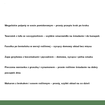
Wegańskie pulpety w sosie pomidorowym – prosty przepis krok po kroku
Twarożek z tofu ze szczypiorkiem – szybkie smarowidło na śniadanie i do kanapek
Fasolka po bretońsku w wersji roślinnej – sycący domowy obiad bez mięsa
Zupa grzybowa z boczniakami i pęczakiem – domowa, sycąca i pełna smaku
Pieczona owsianka z gruszką i cynamonem – proste roślinne śniadanie na dobry
początek dnia
Makaron z brokułem i sosem roślinnym – prosty, szybki obiad na co dzień