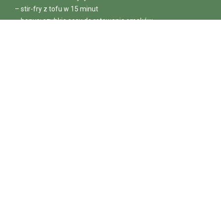
– stir-fry z tofu w 15 minut
– bonus: szybkie sosy do rotowania smaków
Przepisy kulinarne
Porady i ciekawostki
Chcę e-booka (PDF)
Zero spamu – wypis jednym kliknięciem.
Polityka prywatności