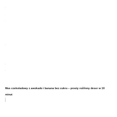
Mus czekoladowy z awokado i banana bez cukru – prosty roślinny deser w 10
minut