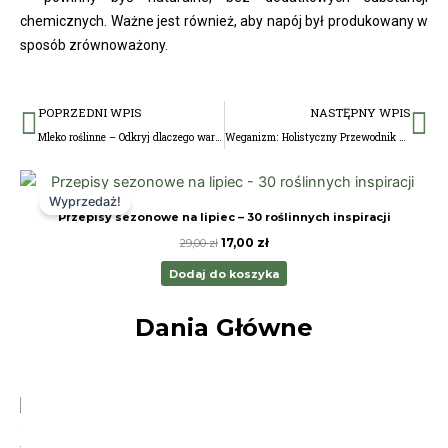
chemicznych. Ważne jest również, aby napój był produkowany w
sposób zrównoważony.
Prev
Na
POPRZEDNI WPIS
NASTĘPNY WPIS
Mleko roślinne – Odkryj dlaczego warto wprowadzić do diety
Weganizm: Holistyczny Przewodnik po Weganizmie w Polsce
Pierwotna
Aktualna
cena
cena
Wyprzedaż!
wynosiła:
wynosi:
Przepisy sezonowe na lipiec – 30 roślinnych inspiracji
29,00 zł.
17,00 zł.
17,00
zł
29,00
zł
Dodaj do koszyka
Dania Główne