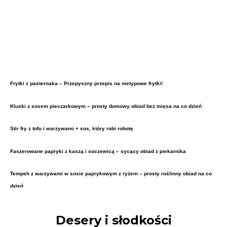
Frytki z pasternaka – Przepyszny przepis na nietypowe frytki!
Kluski z sosem pieczarkowym – prosty domowy obiad bez mięsa na co dzień
Stir fry z tofu i warzywami + sos, który robi robotę
Faszerowane papryki z kaszą i soczewicą – sycący obiad z piekarnika
Tempeh z warzywami w sosie paprykowym z ryżem – prosty roślinny obiad na co
dzień
Desery i słodkości