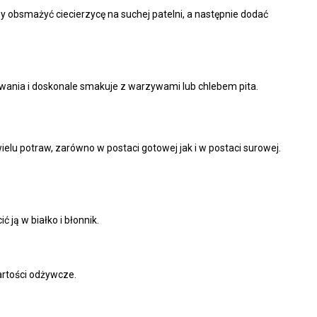
zy obsmażyć ciecierzycę na suchej patelni, a następnie dodać
owania i doskonale smakuje z warzywami lub chlebem pita.
elu potraw, zarówno w postaci gotowej jak i w postaci surowej.
 ją w białko i błonnik.
artości odżywcze.