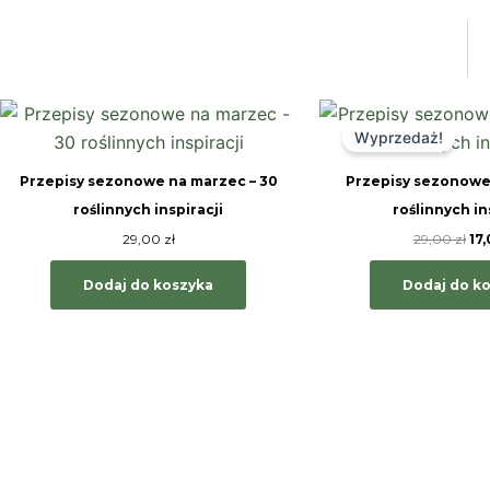
Pi
ce
Wyprzedaż!
wyn
29,
Przepisy sezonowe na marzec – 30
Przepisy sezonowe 
roślinnych inspiracji
roślinnych in
29,00
zł
29,00
zł
17
Dodaj do koszyka
Dodaj do k