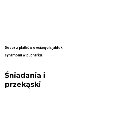
Deser z płatków owsianych, jabłek i
cynamonu w pucharku
Śniadania i
przekąski