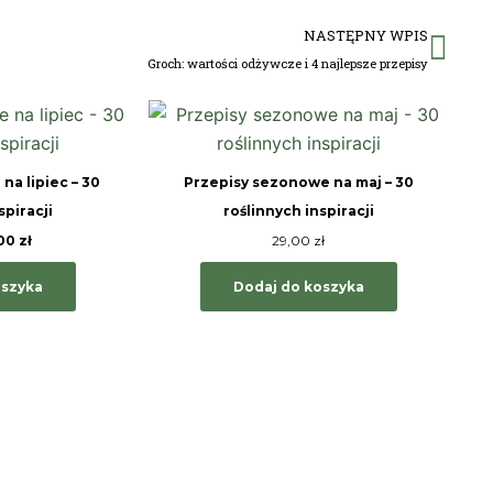
Nas
NASTĘPNY WPIS
Groch: wartości odżywcze i 4 najlepsze przepisy
erwotna
Aktualna
na
cena
osiła:
wynosi:
00 zł.
17,00 zł.
na lipiec – 30
Przepisy sezonowe na maj – 30
spiracji
roślinnych inspiracji
,00
zł
29,00
zł
oszyka
Dodaj do koszyka