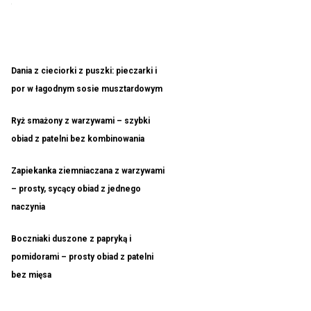
Dania z cieciorki z puszki: pieczarki i
por w łagodnym sosie musztardowym
Ryż smażony z warzywami – szybki
obiad z patelni bez kombinowania
Zapiekanka ziemniaczana z warzywami
– prosty, sycący obiad z jednego
naczynia
Boczniaki duszone z papryką i
pomidorami – prosty obiad z patelni
bez mięsa