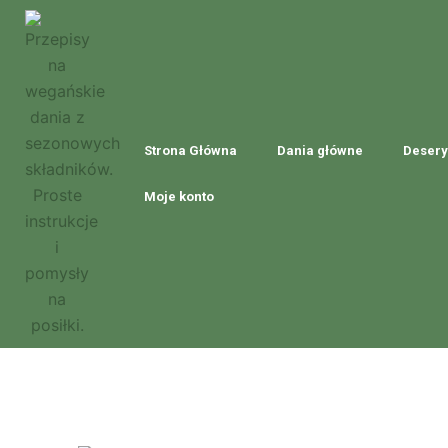
Przejdź
do
treści
Strona Główna
Dania główne
Desery
Moje konto