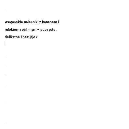
Wegańskie naleśniki z bananem i
mlekiem roślinnym – puszyste,
delikatne i bez jajek