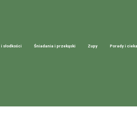
 i słodkości
Śniadania i przekąski
Zupy
Porady i ciek