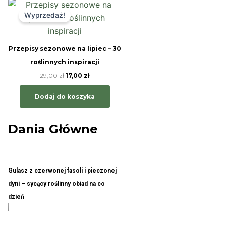
Pierwotna
Aktualna
cena
cena
Wyprzedaż!
wynosiła:
wynosi:
29,00 zł.
17,00 zł.
Przepisy sezonowe na lipiec – 30
roślinnych inspiracji
29,00
zł
17,00
zł
Dodaj do koszyka
Dania Główne
Gulasz z czerwonej fasoli i pieczonej
dyni – sycący roślinny obiad na co
dzień