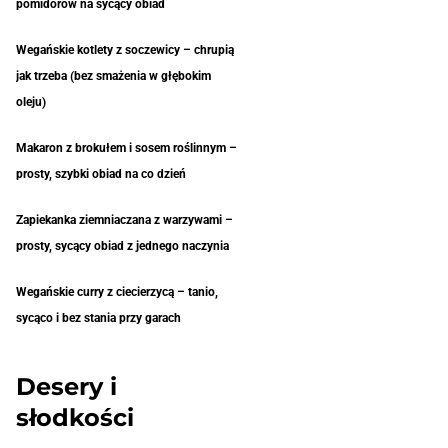
pomidorów na sycący obiad
Wegańskie kotlety z soczewicy – chrupią
jak trzeba (bez smażenia w głębokim
oleju)
Makaron z brokułem i sosem roślinnym –
prosty, szybki obiad na co dzień
Zapiekanka ziemniaczana z warzywami –
prosty, sycący obiad z jednego naczynia
Wegańskie curry z ciecierzycą – tanio,
sycąco i bez stania przy garach
Desery i
słodkości