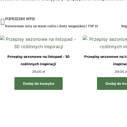
Prev
POPRZEDNI WPIS
Rozwiewam mity na temat roślin i diety wegańskiej | TOP 10
Przepisy sezonowe na listopad – 30
Przepisy sezonowe na lu
roślinnych inspiracji
inspirac
29,00
zł
29,00
z
Dodaj do koszyka
Dodaj do k