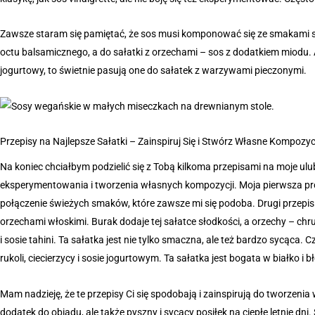
Zawsze staram się pamiętać, że sos musi komponować się ze smakami sał
octu balsamicznego, a do sałatki z orzechami – sos z dodatkiem miodu. A 
jogurtowy, to świetnie pasują one do sałatek z warzywami pieczonymi.
Przepisy na Najlepsze Sałatki – Zainspiruj Się i Stwórz Własne Kompozyc
Na koniec chciałbym podzielić się z Tobą kilkoma przepisami na moje ulub
eksperymentowania i tworzenia własnych kompozycji. Moja pierwsza prop
połączenie świeżych smaków, które zawsze mi się podoba. Drugi przepis
orzechami włoskimi. Burak dodaje tej sałatce słodkości, a orzechy – chr
i sosie tahini. Ta sałatka jest nie tylko smaczna, ale też bardzo sycąca. 
rukoli, ciecierzycy i sosie jogurtowym. Ta sałatka jest bogata w białko i
Mam nadzieję, że te przepisy Ci się spodobają i zainspirują do tworzenia
dodatek do obiadu, ale także pyszny i sycący posiłek na ciepłe letnie dn