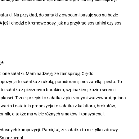
atki. Na przykład, do sałatki z owocami pasuje sos na bazie
jeśli chodzi o kremowe sosy, jak na przykład sos tahini czy sos
je
ione sałatki. Mam nadzieję, że zainspirują Cię do
ozycja to sałatka z rukolą, pomidorami, mozzarellą i pesto. To
 to sałatka z pieczonym burakiem, szpinakiem, kozim serem i
upkości. Trzeci przepis to sałatka z pieczonymi warzywami, quinoa
Czwarta i ostatnia propozycja to sałatka z kalafiora, brokułów,
 błonnik, a także ma wiele różnych smaków i konsystencji.
 własnych kompozycji. Pamiętaj, że sałatka to nie tylko zdrowy
i. Smacznego!