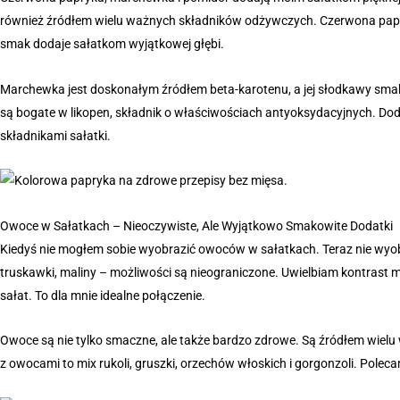
również źródłem wielu ważnych składników odżywczych. Czerwona papryk
smak dodaje sałatkom wyjątkowej głębi.
Marchewka jest doskonałym źródłem beta-karotenu, a jej słodkawy smak 
są bogate w likopen, składnik o właściwościach antyoksydacyjnych. Dod
składnikami sałatki.
Owoce w Sałatkach – Nieoczywiste, Ale Wyjątkowo Smakowite Dodatki
Kiedyś nie mogłem sobie wyobrazić owoców w sałatkach. Teraz nie wyobr
truskawki, maliny – możliwości są nieograniczone. Uwielbiam kontrast
sałat. To dla mnie idealne połączenie.
Owoce są nie tylko smaczne, ale także bardzo zdrowe. Są źródłem wielu 
z owocami to mix rukoli, gruszki, orzechów włoskich i gorgonzoli. Polec