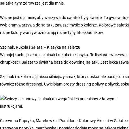
sałatka, tym zdrowsza jest dla mnie.
Ważne jest dla mnie, aby warzywa do sałatek były świeże. To gwarantuje
wybieram warzywa do sałatki, zawsze myślę o kolorze. Kolorowe sałatki 
różne kolory warzyw oznaczają różne typy fitoskładników.
Szpinak, Rukola i Sałata – Klasyka na Talerzu
W mojej kuchni, sałata, szpinak i rukola to klasyka. Te liściaste warzyw
chrupkości. Sałata to świetna baza do dowolnej sałatki. Jest lekka i świe
Szpinak i rukola mają nieco silniejszy smak, który doskonale pasuje do 
również różne dressingi. Uwielbiam prosty dressing z oliwy z oliwek, soku 
Czerwona Papryka, Marchewka i Pomidor – Kolorowy Akcent w Sałatce
Czerwona papryka, marchewka i pomidor dodają moim sałatkom pięknej pa