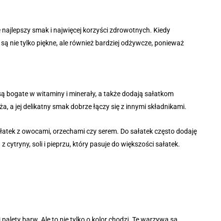
 najlepszy smak i najwięcej korzyści zdrowotnych. Kiedy
są nie tylko piękne, ale również bardziej odżywcze, ponieważ
a są bogate w witaminy i minerały, a także dodają sałatkom
ża, a jej delikatny smak dobrze łączy się z innymi składnikami.
sałatek z owocami, orzechami czy serem. Do sałatek często dodaję
z cytryny, soli i pieprzu, który pasuje do większości sałatek.
lety barw. Ale to nie tylko o kolor chodzi. Te warzywa są