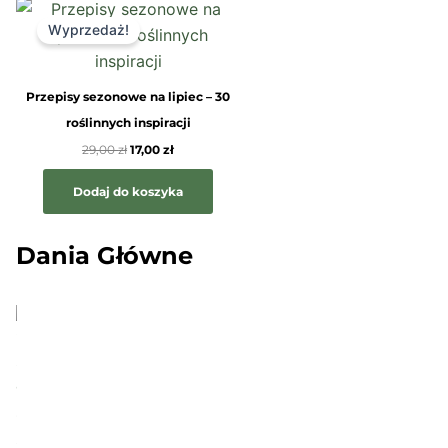
Pierwotna
Aktualna
cena
cena
Wyprzedaż!
wynosiła:
wynosi:
29,00 zł.
17,00 zł.
Przepisy sezonowe na lipiec – 30
roślinnych inspiracji
29,00
zł
17,00
zł
Dodaj do koszyka
Dania Główne