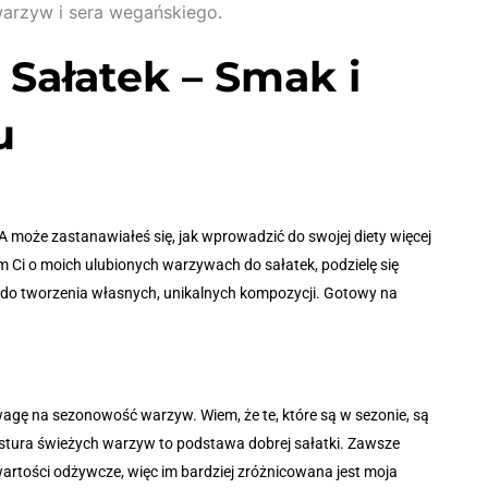
Sałatek – Smak i
u
A może zastanawiałeś się, jak wprowadzić do swojej diety więcej
iem Ci o moich ulubionych warzywach do sałatek, podzielę się
ę do tworzenia własnych, unikalnych kompozycji. Gotowy na
gę na sezonowość warzyw. Wiem, że te, które są w sezonie, są
ekstura świeżych warzyw to podstawa dobrej sałatki. Zawsze
rtości odżywcze, więc im bardziej zróżnicowana jest moja