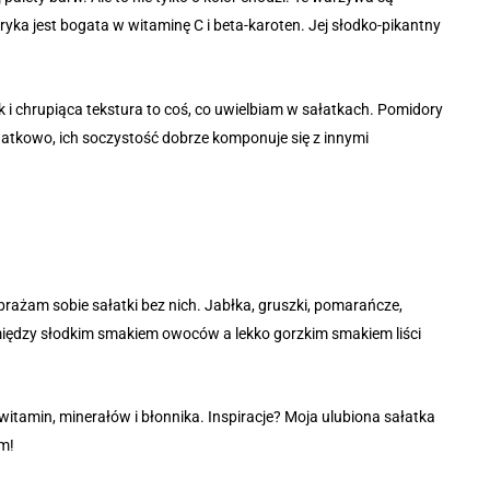
a jest bogata w witaminę C i beta-karoten. Jej słodko-pikantny
i chrupiąca tekstura to coś, co uwielbiam w sałatkach. Pomidory
atkowo, ich soczystość dobrze komponuje się z innymi
ażam sobie sałatki bez nich. Jabłka, gruszki, pomarańcze,
 między słodkim smakiem owoców a lekko gorzkim smakiem liści
witamin, minerałów i błonnika. Inspiracje? Moja ulubiona sałatka
am!