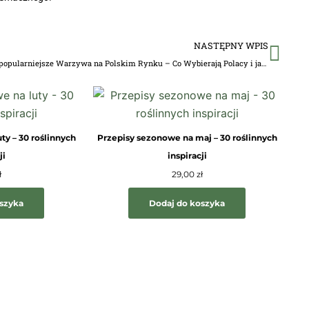
Nas
NASTĘPNY WPIS
Najpopularniejsze Warzywa na Polskim Rynku – Co Wybierają Polacy i jak je przyrządzić? [Polskie warzywa]
ty – 30 roślinnych
Przepisy sezonowe na maj – 30 roślinnych
ji
inspiracji
ł
29,00
zł
oszyka
Dodaj do koszyka