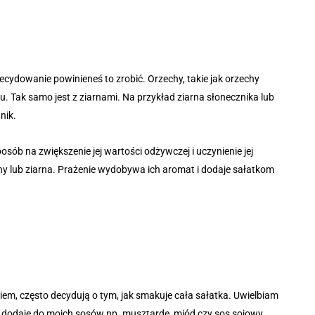
ecydowanie powinieneś to zrobić. Orzechy, takie jak orzechy
. Tak samo jest z ziarnami. Na przykład ziarna słonecznika lub
nik.
sposób na zwiększenie jej wartości odżywczej i uczynienie jej
hy lub ziarna. Prażenie wydobywa ich aromat i dodaje sałatkom
iem, często decydują o tym, jak smakuje cała sałatka. Uwielbiam
sto dodaję do moich sosów np. musztardę, miód czy sos sojowy.