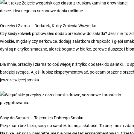
Orzechy i Ziarna – Dodatek, Który Zmienia Wszystko
Czy kiedykolwiek próbowałeś dodać orzechów do sałatki? Jeśli nie, to zd
włoskie, migdały czy nerkowce, dodają sałatkom chrupkości i głębi smaku
dyni są nie tylko smaczne, ale też bogate w białko, zdrowe tłuszcze i błon
Dla mnie, orzechy i ziarna to coś więcej niż tylko dodatek do sałatki. To 
bardziej sycącą. A jeśli lubisz eksperymentować, polecam prażone orzec
jeszcze więcej smaku.
Sosy do Sałatek – Tajemnica Dobrego Smaku
Przyznam bez bicia, sosy do sałatek to moja słabość. To one, moim zdan
klasykę, jak sos vinaigrette, ale nie boję się też eksperymentować. Czę