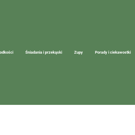
łodkości
Śniadania i przekąski
Zupy
Porady i ciekawostki