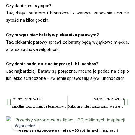
Czy danie jest sycące?
Tak, dzięki batatom i błonnikowi z warzyw zapewnia uczucie
sytości na kilka godzin.
Czy mogę upiec bataty w piekarniku parowym?
Tak, piekarnik parowy sprawi, że bataty będą wyjątkowo miękkie,
a farsz zachowa wilgotność.
Czy danie nadaje się na imprezę lub lunchbox?
Jak najbardziej! Bataty są poręczne, można je podać na ciepło
lub lekko schłodzone – świetnie sprawdzają się w lunchboxach.
Prev
Na
POPRZEDNI WPIS
NASTĘPNY WPIS
Smoothie bowl z mango i bananem – pełnia energii w misce
Makaron z tofu i warzywami w sosie orzechowym – szybki obiad pełen smaku
Pierwotna
Aktualna
cena
cena
Wyprzedaż!
wynosiła:
wynosi:
Przepisy sezonowe na lipiec – 30 roślinnych inspiracji
29,00 zł.
17,00 zł.