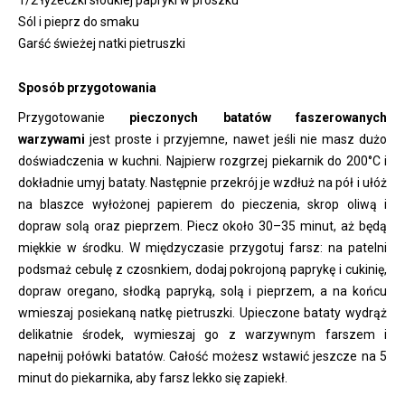
1/2 łyżeczki słodkiej papryki w proszku
Sól i pieprz do smaku
Garść świeżej natki pietruszki
Sposób przygotowania
Przygotowanie
pieczonych batatów faszerowanych
warzywami
jest proste i przyjemne, nawet jeśli nie masz dużo
doświadczenia w kuchni. Najpierw rozgrzej piekarnik do 200°C i
dokładnie umyj bataty. Następnie przekrój je wzdłuż na pół i ułóż
na blaszce wyłożonej papierem do pieczenia, skrop oliwą i
dopraw solą oraz pieprzem. Piecz około 30–35 minut, aż będą
miękkie w środku. W międzyczasie przygotuj farsz: na patelni
podsmaż cebulę z czosnkiem, dodaj pokrojoną paprykę i cukinię,
dopraw oregano, słodką papryką, solą i pieprzem, a na końcu
wmieszaj posiekaną natkę pietruszki. Upieczone bataty wydrąż
delikatnie środek, wymieszaj go z warzywnym farszem i
napełnij połówki batatów. Całość możesz wstawić jeszcze na 5
minut do piekarnika, aby farsz lekko się zapiekł.