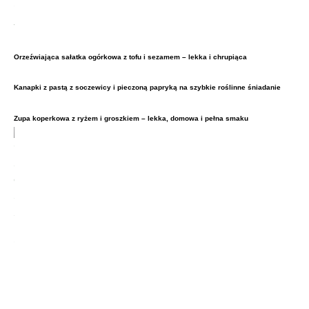
Orzeźwiająca sałatka ogórkowa z tofu i sezamem – lekka i chrupiąca
Kanapki z pastą z soczewicy i pieczoną papryką na szybkie roślinne śniadanie
Zupa koperkowa z ryżem i groszkiem – lekka, domowa i pełna smaku