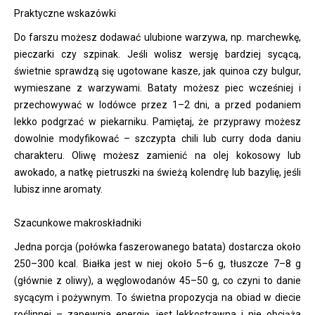
Praktyczne wskazówki
Do farszu możesz dodawać ulubione warzywa, np. marchewkę,
pieczarki czy szpinak. Jeśli wolisz wersję bardziej sycącą,
świetnie sprawdzą się ugotowane kasze, jak quinoa czy bulgur,
wymieszane z warzywami. Bataty możesz piec wcześniej i
przechowywać w lodówce przez 1–2 dni, a przed podaniem
lekko podgrzać w piekarniku. Pamiętaj, że przyprawy możesz
dowolnie modyfikować – szczypta chili lub curry doda daniu
charakteru. Oliwę możesz zamienić na olej kokosowy lub
awokado, a natkę pietruszki na świeżą kolendrę lub bazylię, jeśli
lubisz inne aromaty.
Szacunkowe makroskładniki
Jedna porcja (połówka faszerowanego batata) dostarcza około
250–300 kcal. Białka jest w niej około 5–6 g, tłuszcze 7–8 g
(głównie z oliwy), a węglowodanów 45–50 g, co czyni to danie
sycącym i pożywnym. To świetna propozycja na obiad w diecie
roślinnej – zapewnia energię, jest lekkostrawna i nie obciąża