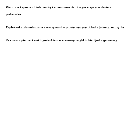
Pieczona kapusta z białą fasolą i sosem musztardowym – sycące danie z
piekarnika
Zapiekanka ziemniaczana z warzywami – prosty, sycący obiad z jednego naczynia
Kaszotto z pieczarkami i tymiankiem – kremowy, szybki obiad jednogarnkowy